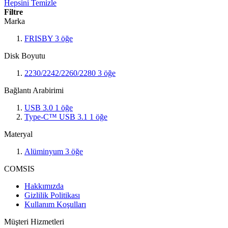
Hepsini Temizle
Filtre
Marka
FRISBY
3
öğe
Disk Boyutu
2230/2242/2260/2280
3
öğe
Bağlantı Arabirimi
USB 3.0
1
öğe
Type-C™ USB 3.1
1
öğe
Materyal
Alüminyum
3
öğe
COMSIS
Hakkımızda
Gizlilik Politikası
Kullanım Koşulları
Müşteri Hizmetleri