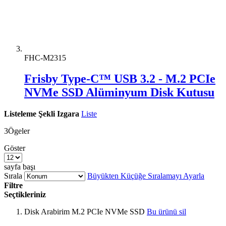
FHC-M2315
Frisby Type-C™ USB 3.2 - M.2 PCIe
NVMe SSD Alüminyum Disk Kutusu
Listeleme Şekli
Izgara
Liste
3
Ögeler
Göster
sayfa başı
Sırala
Büyükten Küçüğe Sıralamayı Ayarla
Filtre
Seçtikleriniz
Disk Arabirim
M.2 PCIe NVMe SSD
Bu ürünü sil