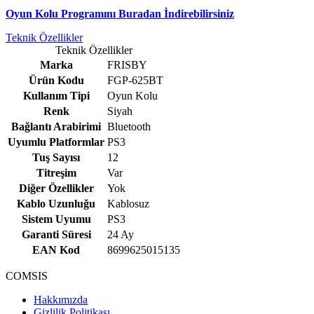
Oyun Kolu Programını Buradan İndirebilirsiniz
Teknik Özellikler
Teknik Özellikler
Marka
FRISBY
Ürün Kodu
FGP-625BT
Kullanım Tipi
Oyun Kolu
Renk
Siyah
Bağlantı Arabirimi
Bluetooth
Uyumlu Platformlar
PS3
Tuş Sayısı
12
Titreşim
Var
Diğer Özellikler
Yok
Kablo Uzunluğu
Kablosuz
Sistem Uyumu
PS3
Garanti Süresi
24 Ay
EAN Kod
8699625015135
COMSIS
Hakkımızda
Gizlilik Politikası