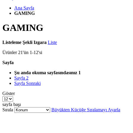
Ana Sayfa
GAMING
GAMING
Listeleme Şekli
Izgara
Liste
Ürünler
21
'ün
1
-
12
'si
Sayfa
Şu anda okuma sayfasındasınız
1
Sayfa
2
Sayfa
Sonraki
Göster
sayfa başı
Sırala
Büyükten Küçüğe Sıralamayı Ayarla