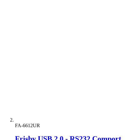
FA-6612UR
Frisby USB 2.0 - RS232 Comport