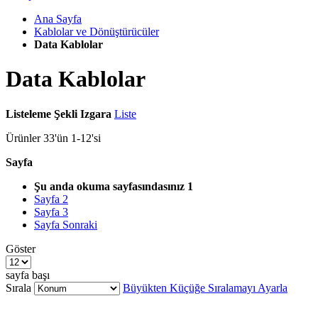
Ana Sayfa
Kablolar ve Dönüştürücüler
Data Kablolar
Data Kablolar
Listeleme Şekli
Izgara
Liste
Ürünler
33
'ün
1
-
12
'si
Sayfa
Şu anda okuma sayfasındasınız
1
Sayfa
2
Sayfa
3
Sayfa
Sonraki
Göster
sayfa başı
Sırala
Büyükten Küçüğe Sıralamayı Ayarla