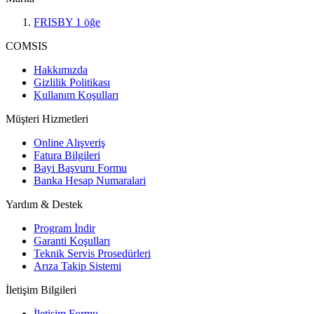
FRISBY
1
öğe
COMSIS
Hakkımızda
Gizlilik Politikası
Kullanım Koşulları
Müşteri Hizmetleri
Online Alışveriş
Fatura Bilgileri
Bayi Başvuru Formu
Banka Hesap Numaralari
Yardım & Destek
Program İndir
Garanti Koşulları
Teknik Servis Prosedürleri
Arıza Takip Sistemi
İletişim Bilgileri
İletişim Formu