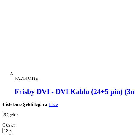
FA-7424DV
Frisby DVI - DVI Kablo (24+5 pin) (3
Listeleme Şekli
Izgara
Liste
2
Ögeler
Göster