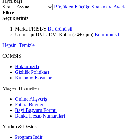
sayfa başı
Sırala
Büyükten Küçüğe Sıralamayı Ayarla
Filtre
Seçtikleriniz
Marka
FRISBY
Bu ürünü sil
Ürün Tipi
DVI - DVI Kablo (24+5 pin)
Bu ürünü sil
Hepsini Temizle
COMSIS
Hakkımızda
Gizlilik Politikası
Kullanım Koşulları
Müşteri Hizmetleri
Online Alışveriş
Fatura Bilgileri
Bayi Başvuru Formu
Banka Hesap Numaralari
Yardım & Destek
Program İndir