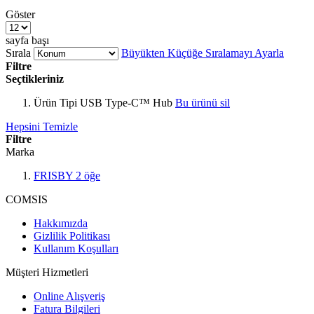
Göster
sayfa başı
Sırala
Büyükten Küçüğe Sıralamayı Ayarla
Filtre
Seçtikleriniz
Ürün Tipi
USB Type-C™ Hub
Bu ürünü sil
Hepsini Temizle
Filtre
Marka
FRISBY
2
öğe
COMSIS
Hakkımızda
Gizlilik Politikası
Kullanım Koşulları
Müşteri Hizmetleri
Online Alışveriş
Fatura Bilgileri