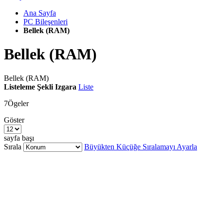
Ana Sayfa
PC Bileşenleri
Bellek (RAM)
Bellek (RAM)
Bellek (RAM)
Listeleme Şekli
Izgara
Liste
7
Ögeler
Göster
sayfa başı
Sırala
Büyükten Küçüğe Sıralamayı Ayarla