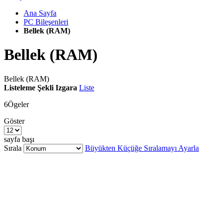
Ana Sayfa
PC Bileşenleri
Bellek (RAM)
Bellek (RAM)
Bellek (RAM)
Listeleme Şekli
Izgara
Liste
6
Ögeler
Göster
sayfa başı
Sırala
Büyükten Küçüğe Sıralamayı Ayarla