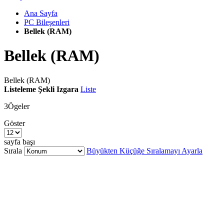
Ana Sayfa
PC Bileşenleri
Bellek (RAM)
Bellek (RAM)
Bellek (RAM)
Listeleme Şekli
Izgara
Liste
3
Ögeler
Göster
sayfa başı
Sırala
Büyükten Küçüğe Sıralamayı Ayarla