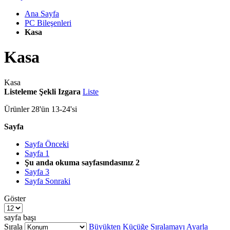
Ana Sayfa
PC Bileşenleri
Kasa
Kasa
Kasa
Listeleme Şekli
Izgara
Liste
Ürünler
28
'ün
13
-
24
'si
Sayfa
Sayfa
Önceki
Sayfa
1
Şu anda okuma sayfasındasınız
2
Sayfa
3
Sayfa
Sonraki
Göster
sayfa başı
Sırala
Büyükten Küçüğe Sıralamayı Ayarla