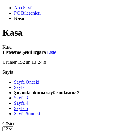
Ana Sayfa
PC Bileşenleri
Kasa
Kasa
Kasa
Listeleme Şekli
Izgara
Liste
Ürünler
152
'ün
13
-
24
'si
Sayfa
Sayfa
Önceki
Sayfa
1
Şu anda okuma sayfasındasınız
2
Sayfa
3
Sayfa
4
Sayfa
5
Sayfa
Sonraki
Göster