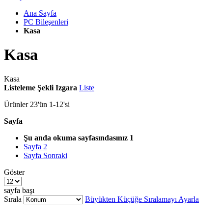
Ana Sayfa
PC Bileşenleri
Kasa
Kasa
Kasa
Listeleme Şekli
Izgara
Liste
Ürünler
23
'ün
1
-
12
'si
Sayfa
Şu anda okuma sayfasındasınız
1
Sayfa
2
Sayfa
Sonraki
Göster
sayfa başı
Sırala
Büyükten Küçüğe Sıralamayı Ayarla