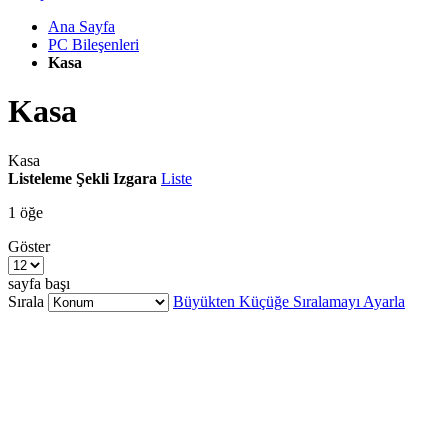
Ana Sayfa
PC Bileşenleri
Kasa
Kasa
Kasa
Listeleme Şekli
Izgara
Liste
1
öğe
Göster
sayfa başı
Sırala
Büyükten Küçüğe Sıralamayı Ayarla