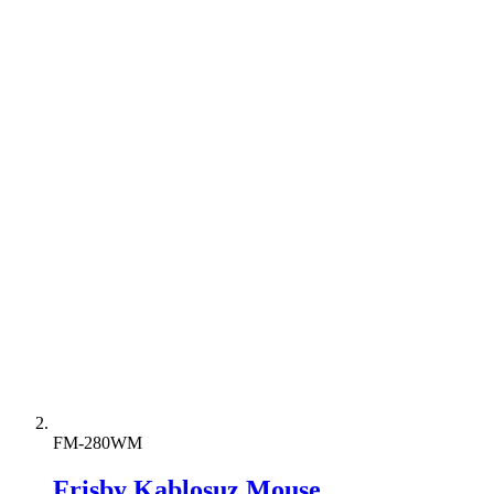
FM-280WM
Frisby Kablosuz Mouse