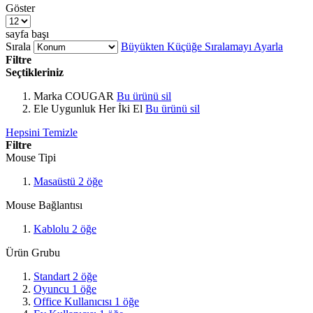
Göster
sayfa başı
Sırala
Büyükten Küçüğe Sıralamayı Ayarla
Filtre
Seçtikleriniz
Marka
COUGAR
Bu ürünü sil
Ele Uygunluk
Her İki El
Bu ürünü sil
Hepsini Temizle
Filtre
Mouse Tipi
Masaüstü
2
öğe
Mouse Bağlantısı
Kablolu
2
öğe
Ürün Grubu
Standart
2
öğe
Oyuncu
1
öğe
Office Kullanıcısı
1
öğe