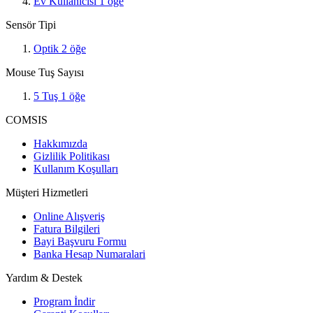
Ev Kullanıcısı
1
öğe
Sensör Tipi
Optik
2
öğe
Mouse Tuş Sayısı
5 Tuş
1
öğe
COMSIS
Hakkımızda
Gizlilik Politikası
Kullanım Koşulları
Müşteri Hizmetleri
Online Alışveriş
Fatura Bilgileri
Bayi Başvuru Formu
Banka Hesap Numaralari
Yardım & Destek
Program İndir