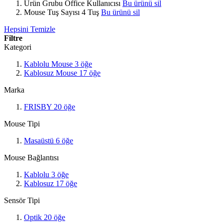
Ürün Grubu
Office Kullanıcısı
Bu ürünü sil
Mouse Tuş Sayısı
4 Tuş
Bu ürünü sil
Hepsini Temizle
Filtre
Kategori
Kablolu Mouse
3
öğe
Kablosuz Mouse
17
öğe
Marka
FRISBY
20
öğe
Mouse Tipi
Masaüstü
6
öğe
Mouse Bağlantısı
Kablolu
3
öğe
Kablosuz
17
öğe
Sensör Tipi
Optik
20
öğe