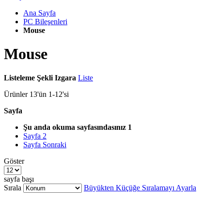
Ana Sayfa
PC Bileşenleri
Mouse
Mouse
Listeleme Şekli
Izgara
Liste
Ürünler
13
'ün
1
-
12
'si
Sayfa
Şu anda okuma sayfasındasınız
1
Sayfa
2
Sayfa
Sonraki
Göster
sayfa başı
Sırala
Büyükten Küçüğe Sıralamayı Ayarla