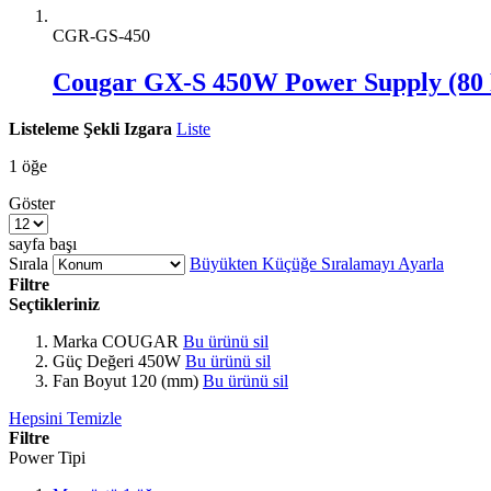
CGR-GS-450
Cougar GX-S 450W Power Supply (80 
Listeleme Şekli
Izgara
Liste
1
öğe
Göster
sayfa başı
Sırala
Büyükten Küçüğe Sıralamayı Ayarla
Filtre
Seçtikleriniz
Marka
COUGAR
Bu ürünü sil
Güç Değeri
450W
Bu ürünü sil
Fan Boyut
120 (mm)
Bu ürünü sil
Hepsini Temizle
Filtre
Power Tipi