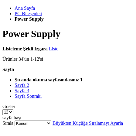
Ana Sayfa
PC Bileşenleri
Power Supply
Power Supply
Listeleme Şekli
Izgara
Liste
Ürünler
34
'ün
1
-
12
'si
Sayfa
Şu anda okuma sayfasındasınız
1
Sayfa
2
Sayfa
3
Sayfa
Sonraki
Göster
sayfa başı
Sırala
Büyükten Küçüğe Sıralamayı Ayarla