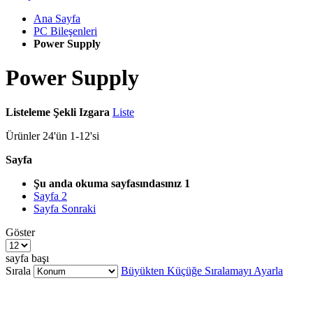
Ana Sayfa
PC Bileşenleri
Power Supply
Power Supply
Listeleme Şekli
Izgara
Liste
Ürünler
24
'ün
1
-
12
'si
Sayfa
Şu anda okuma sayfasındasınız
1
Sayfa
2
Sayfa
Sonraki
Göster
sayfa başı
Sırala
Büyükten Küçüğe Sıralamayı Ayarla