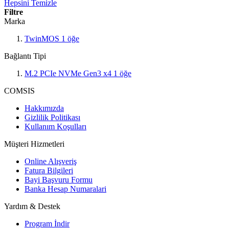
Hepsini Temizle
Filtre
Marka
TwinMOS
1
öğe
Bağlantı Tipi
M.2 PCIe NVMe Gen3 x4
1
öğe
COMSIS
Hakkımızda
Gizlilik Politikası
Kullanım Koşulları
Müşteri Hizmetleri
Online Alışveriş
Fatura Bilgileri
Bayi Başvuru Formu
Banka Hesap Numaralari
Yardım & Destek
Program İndir