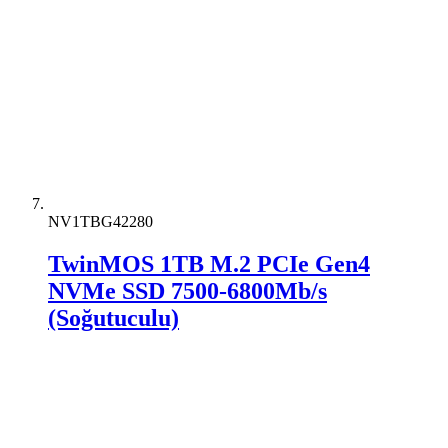
NV1TBG42280
TwinMOS 1TB M.2 PCIe Gen4
NVMe SSD 7500-6800Mb/s
(Soğutuculu)