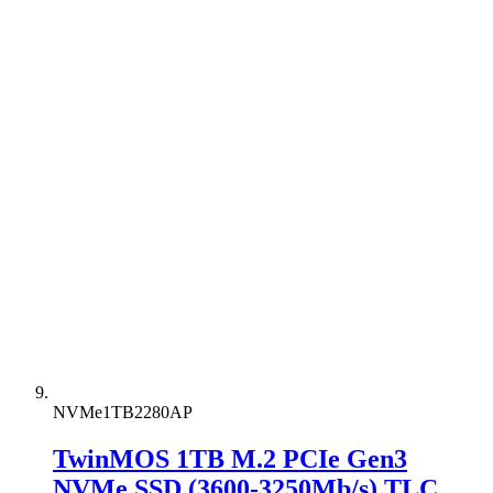
NVMe1TB2280AP
TwinMOS 1TB M.2 PCIe Gen3
NVMe SSD (3600-3250Mb/s) TLC