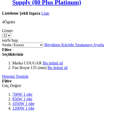
Supply (80 Plus Platinum)
Listeleme Şekli
Izgara
Liste
4
Ögeler
Göster
sayfa başı
Sırala
Büyükten Küçüğe Sıralamayı Ayarla
Filtre
Seçtikleriniz
Marka
COUGAR
Bu ürünü sil
Fan Boyut
135 (mm)
Bu ürünü sil
Hepsini Temizle
Filtre
Güç Değeri
700W
1
öğe
850W
1
öğe
1050W
1
öğe
1200W
1
öğe