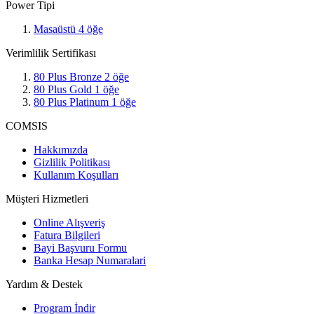
Power Tipi
Masaüstü
4
öğe
Verimlilik Sertifikası
80 Plus Bronze
2
öğe
80 Plus Gold
1
öğe
80 Plus Platinum
1
öğe
COMSIS
Hakkımızda
Gizlilik Politikası
Kullanım Koşulları
Müşteri Hizmetleri
Online Alışveriş
Fatura Bilgileri
Bayi Başvuru Formu
Banka Hesap Numaralari
Yardım & Destek
Program İndir