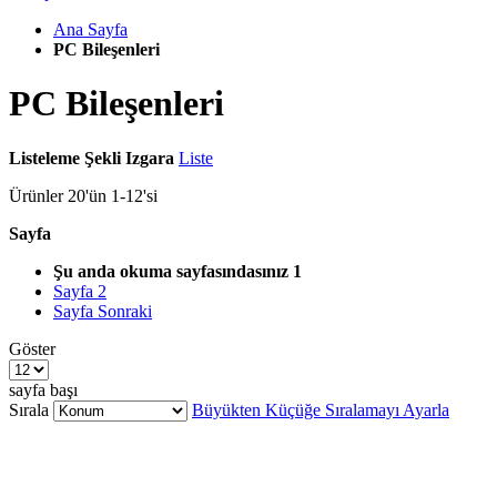
Ana Sayfa
PC Bileşenleri
PC Bileşenleri
Listeleme Şekli
Izgara
Liste
Ürünler
20
'ün
1
-
12
'si
Sayfa
Şu anda okuma sayfasındasınız
1
Sayfa
2
Sayfa
Sonraki
Göster
sayfa başı
Sırala
Büyükten Küçüğe Sıralamayı Ayarla