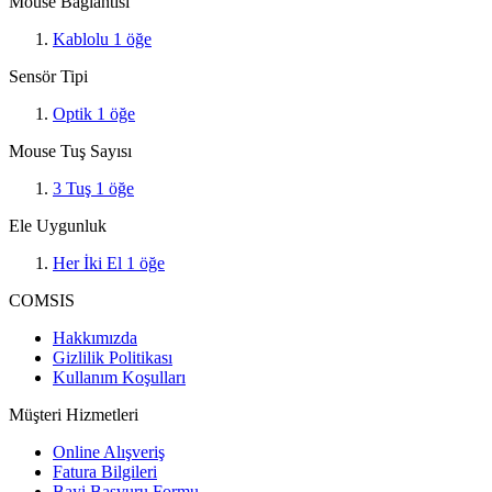
Mouse Bağlantısı
Kablolu
1
öğe
Sensör Tipi
Optik
1
öğe
Mouse Tuş Sayısı
3 Tuş
1
öğe
Ele Uygunluk
Her İki El
1
öğe
COMSIS
Hakkımızda
Gizlilik Politikası
Kullanım Koşulları
Müşteri Hizmetleri
Online Alışveriş
Fatura Bilgileri
Bayi Başvuru Formu