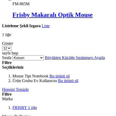
FM-865M
Frisby Makaralı Optik Mouse
Listeleme Şekli
Izgara
Liste
1
öğe
Göster
sayfa başı
Sırala
Büyükten Küçüğe Sıralamayı Ayarla
Filtre
Seçtikleriniz
Mouse Tipi
Notebook
Bu ürünü sil
Ürün Grubu
Ev Kullanıcısı
Bu ürünü sil
Hepsini Temizle
Filtre
Marka
FRISBY
1
öğe