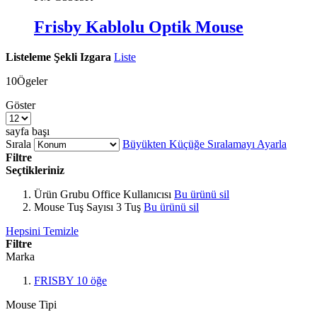
Frisby Kablolu Optik Mouse
Listeleme Şekli
Izgara
Liste
10
Ögeler
Göster
sayfa başı
Sırala
Büyükten Küçüğe Sıralamayı Ayarla
Filtre
Seçtikleriniz
Ürün Grubu
Office Kullanıcısı
Bu ürünü sil
Mouse Tuş Sayısı
3 Tuş
Bu ürünü sil
Hepsini Temizle
Filtre
Marka
FRISBY
10
öğe
Mouse Tipi