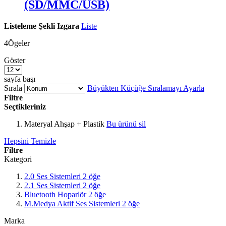
(SD/MMC/USB)
Listeleme Şekli
Izgara
Liste
4
Ögeler
Göster
sayfa başı
Sırala
Büyükten Küçüğe Sıralamayı Ayarla
Filtre
Seçtikleriniz
Materyal
Ahşap + Plastik
Bu ürünü sil
Hepsini Temizle
Filtre
Kategori
2.0 Ses Sistemleri
2
öğe
2.1 Ses Sistemleri
2
öğe
Bluetooth Hoparlör
2
öğe
M.Medya Aktif Ses Sistemleri
2
öğe
Marka