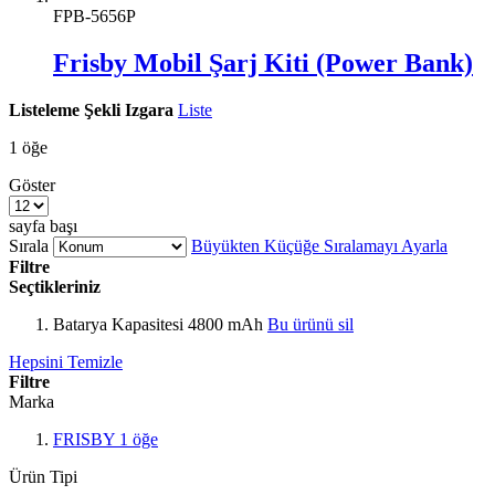
FPB-5656P
Frisby Mobil Şarj Kiti (Power Bank)
Listeleme Şekli
Izgara
Liste
1
öğe
Göster
sayfa başı
Sırala
Büyükten Küçüğe Sıralamayı Ayarla
Filtre
Seçtikleriniz
Batarya Kapasitesi
4800 mAh
Bu ürünü sil
Hepsini Temizle
Filtre
Marka
FRISBY
1
öğe
Ürün Tipi