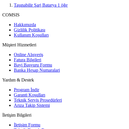
Taşınabilir Şarj Batarya
1
öğe
COMSIS
Hakkımızda
Gizlilik Politikası
Kullanım Koşulları
Müşteri Hizmetleri
Online Alışveriş
Fatura Bilgileri
Bayi Başvuru Formu
Banka Hesap Numaralari
Yardım & Destek
Program İndir
Garanti Koşulları
Teknik Servis Prosedürleri
Arıza Takip Sistemi
İletişim Bilgileri
İletişim Formu