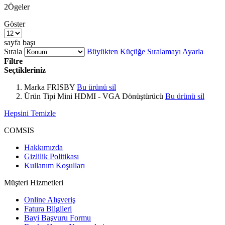
2
Ögeler
Göster
sayfa başı
Sırala
Büyükten Küçüğe Sıralamayı Ayarla
Filtre
Seçtikleriniz
Marka
FRISBY
Bu ürünü sil
Ürün Tipi
Mini HDMI - VGA Dönüştürücü
Bu ürünü sil
Hepsini Temizle
COMSIS
Hakkımızda
Gizlilik Politikası
Kullanım Koşulları
Müşteri Hizmetleri
Online Alışveriş
Fatura Bilgileri
Bayi Başvuru Formu