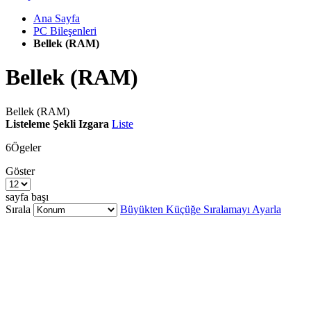
Ana Sayfa
PC Bileşenleri
Bellek (RAM)
Bellek (RAM)
Bellek (RAM)
Listeleme Şekli
Izgara
Liste
6
Ögeler
Göster
sayfa başı
Sırala
Büyükten Küçüğe Sıralamayı Ayarla