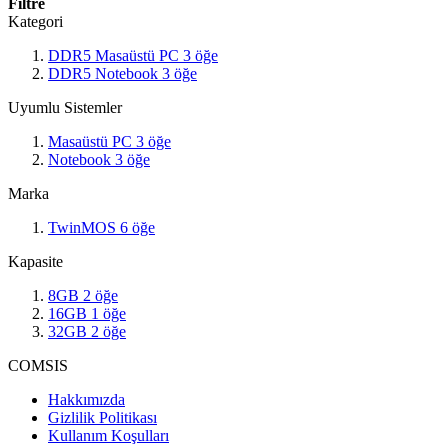
Filtre
Kategori
DDR5 Masaüstü PC
3
öğe
DDR5 Notebook
3
öğe
Uyumlu Sistemler
Masaüstü PC
3
öğe
Notebook
3
öğe
Marka
TwinMOS
6
öğe
Kapasite
8GB
2
öğe
16GB
1
öğe
32GB
2
öğe
COMSIS
Hakkımızda
Gizlilik Politikası
Kullanım Koşulları