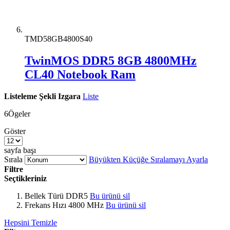
TMD58GB4800S40
TwinMOS DDR5 8GB 4800MHz
CL40 Notebook Ram
Listeleme Şekli
Izgara
Liste
6
Ögeler
Göster
sayfa başı
Sırala
Büyükten Küçüğe Sıralamayı Ayarla
Filtre
Seçtikleriniz
Bellek Türü
DDR5
Bu ürünü sil
Frekans Hızı
4800 MHz
Bu ürünü sil
Hepsini Temizle