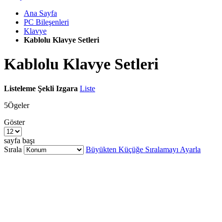
Ana Sayfa
PC Bileşenleri
Klavye
Kablolu Klavye Setleri
Kablolu Klavye Setleri
Listeleme Şekli
Izgara
Liste
5
Ögeler
Göster
sayfa başı
Sırala
Büyükten Küçüğe Sıralamayı Ayarla