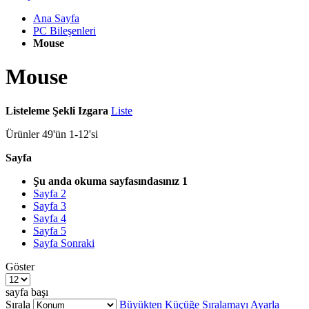
Ana Sayfa
PC Bileşenleri
Mouse
Mouse
Listeleme Şekli
Izgara
Liste
Ürünler
49
'ün
1
-
12
'si
Sayfa
Şu anda okuma sayfasındasınız
1
Sayfa
2
Sayfa
3
Sayfa
4
Sayfa
5
Sayfa
Sonraki
Göster
sayfa başı
Sırala
Büyükten Küçüğe Sıralamayı Ayarla