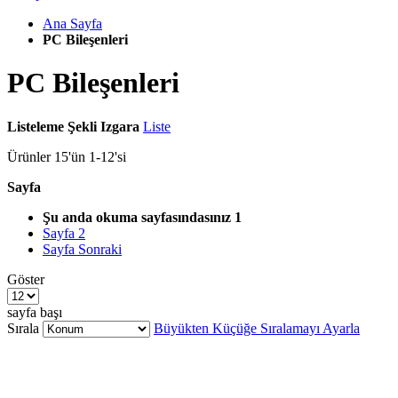
Ana Sayfa
PC Bileşenleri
PC Bileşenleri
Listeleme Şekli
Izgara
Liste
Ürünler
15
'ün
1
-
12
'si
Sayfa
Şu anda okuma sayfasındasınız
1
Sayfa
2
Sayfa
Sonraki
Göster
sayfa başı
Sırala
Büyükten Küçüğe Sıralamayı Ayarla