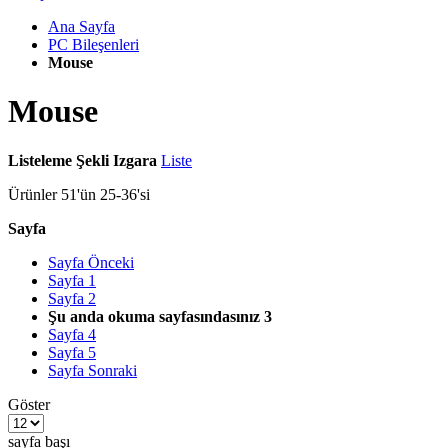
Ana Sayfa
PC Bileşenleri
Mouse
Mouse
Listeleme Şekli
Izgara
Liste
Ürünler
51
'ün
25
-
36
'si
Sayfa
Sayfa
Önceki
Sayfa
1
Sayfa
2
Şu anda okuma sayfasındasınız
3
Sayfa
4
Sayfa
5
Sayfa
Sonraki
Göster
sayfa başı