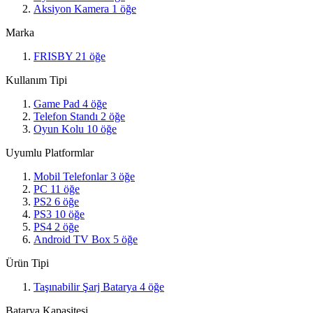
Aksiyon Kamera
1
öğe
Marka
FRISBY
21
öğe
Kullanım Tipi
Game Pad
4
öğe
Telefon Standı
2
öğe
Oyun Kolu
10
öğe
Uyumlu Platformlar
Mobil Telefonlar
3
öğe
PC
11
öğe
PS2
6
öğe
PS3
10
öğe
PS4
2
öğe
Android TV Box
5
öğe
Ürün Tipi
Taşınabilir Şarj Batarya
4
öğe
Batarya Kapasitesi