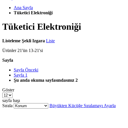
Ana Sayfa
Tüketici Elektroniği
Tüketici Elektroniği
Listeleme Şekli
Izgara
Liste
Ürünler
21
'ün
13
-
21
'si
Sayfa
Sayfa
Önceki
Sayfa
1
Şu anda okuma sayfasındasınız
2
Göster
sayfa başı
Sırala
Büyükten Küçüğe Sıralamayı Ayarla