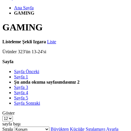
Ana Sayfa
GAMING
GAMING
Listeleme Şekli
Izgara
Liste
Ürünler
323
'ün
13
-
24
'si
Sayfa
Sayfa
Önceki
Sayfa
1
Şu anda okuma sayfasındasınız
2
Sayfa
3
Sayfa
4
Sayfa
5
Sayfa
Sonraki
Göster
sayfa başı
Sırala
Büyükten Küçüğe Sıralamayı Ayarla